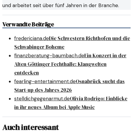
und arbeitet seit über fünf Jahren in der Branche.
Verwandte Beiträge
Die Schwestern Richthofen und die
fredericiana.de
Schwabinger Boheme
Ein Konzert in der
finanzberatung-baumbach.de
Alten Göttinger Fechthalle: Klangwelten
entdecken
Osnabrück sucht das
fearling-entertainment.de
Start-up des Jahres 2026
Olivia Rodrigo: Einblicke
stelldichgegenarmut.de
in ihr neues Album bei Apple Music
Auch interessant