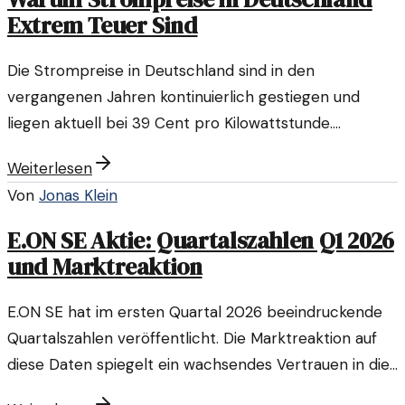
Extrem Teuer Sind
Die Strompreise in Deutschland sind in den
vergangenen Jahren kontinuierlich gestiegen und
liegen aktuell bei 39 Cent pro Kilowattstunde.
Verschiedene Faktoren treiben diese Kosten in die
Weiterlesen
Höhe.
Von
Jonas Klein
E.ON SE Aktie: Quartalszahlen Q1 2026
und Marktreaktion
E.ON SE hat im ersten Quartal 2026 beeindruckende
Quartalszahlen veröffentlicht. Die Marktreaktion auf
diese Daten spiegelt ein wachsendes Vertrauen in die
strategischen Entscheidungen des Unternehmens