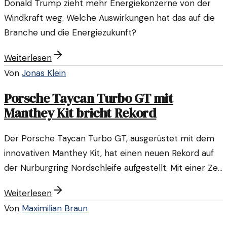
Donald Trump zieht mehr Energiekonzerne von der
Windkraft weg. Welche Auswirkungen hat das auf die
Branche und die Energiezukunft?
Weiterlesen
Von
Jonas Klein
Porsche Taycan Turbo GT mit
Manthey Kit bricht Rekord
Der Porsche Taycan Turbo GT, ausgerüstet mit dem
innovativen Manthey Kit, hat einen neuen Rekord auf
der Nürburgring Nordschleife aufgestellt. Mit einer Zeit
von 06:55,533 Minuten zeigt das Elektroauto
Weiterlesen
eindrucksvoll seine Leistung und Effizienz.
Von
Maximilian Braun