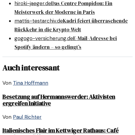
Das Centre Pompidou: Ein
hiroki-jaeger.de
Meisterwerk der Moderne in Paris
Kadri feiert überraschende
mattis-testarchiv.de
Rückkehr in die Krypto-Welt
E-Mail-Adresse bei
gogogo-versicherung.de
Spotify ändern – so gelingt’s
Auch interessant
Von
Tina Hoffmann
Besetzung auf Hermannswerder: Aktivisten
ergreifen Initiative
Von
Paul Richter
Italienisches Flair im Kettwiger Rathaus: Café