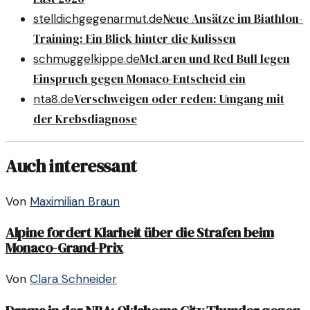
Neue Ansätze im Biathlon-
stelldichgegenarmut.de
Training: Ein Blick hinter die Kulissen
McLaren und Red Bull legen
schmuggelkippe.de
Einspruch gegen Monaco-Entscheid ein
Verschweigen oder reden: Umgang mit
nta8.de
der Krebsdiagnose
Auch interessant
Von
Maximilian Braun
Alpine fordert Klarheit über die Strafen beim
Monaco-Grand-Prix
Von
Clara Schneider