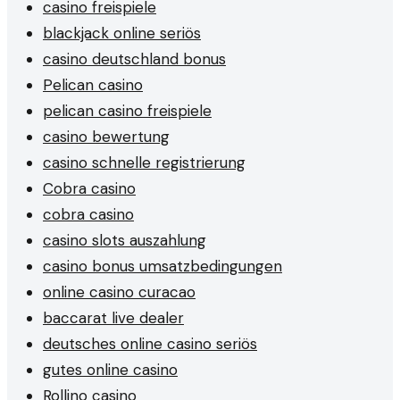
casino freispiele
blackjack online seriös
casino deutschland bonus
Pelican casino
pelican casino freispiele
casino bewertung
casino schnelle registrierung
Cobra casino
cobra casino
casino slots auszahlung
casino bonus umsatzbedingungen
online casino curacao
baccarat live dealer
deutsches online casino seriös
gutes online casino
Rollino casino