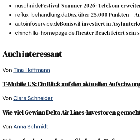
Festival-Sommer 2026: Telekom erweiter
nuschni.de
Dax über 25.000 Punkten – 
reflux-behandlung.de
Boniswil investiert in Asylunterk
autoinfoservice.de
Theater Beach feiert sein 
chinchilla-homepage.de
Auch interessant
Von
Tina Hoffmann
T-Mobile US: Ein Blick auf den aktuellen Aufschwun
Von
Clara Schneider
Wie viel Gewinn Delta Air Lines-Investoren gemacht
Von
Anna Schmidt