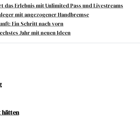
t das Erlebnis mit Unlimited Pass und Livestreams
Anleger mit angezogener Handbremse
unft: Ein Schritt nach vorn
sechstes Jahr mit neuen Ideen
g
 hätten