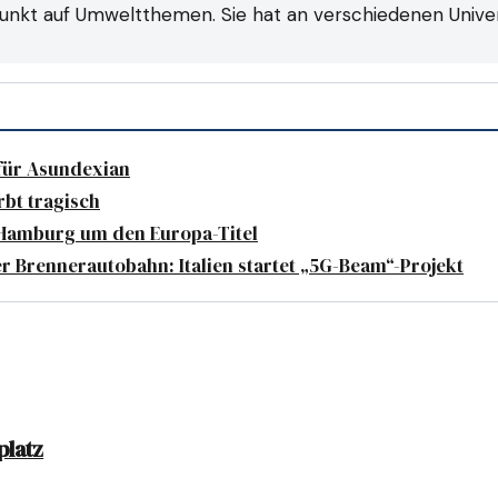
unkt auf Umweltthemen. Sie hat an verschiedenen Univers
 für Asundexian
rbt tragisch
 Hamburg um den Europa-Titel
er Brennerautobahn: Italien startet „5G-Beam“-Projekt
platz