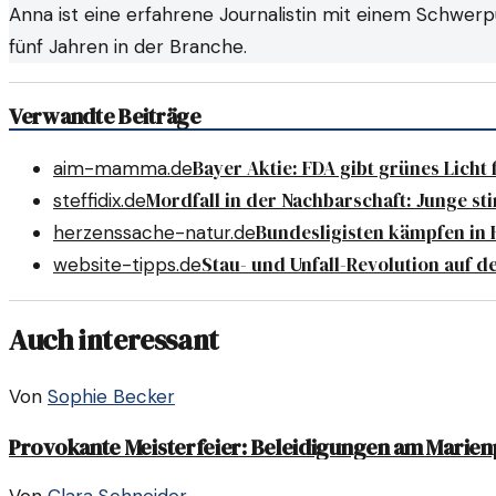
Anna ist eine erfahrene Journalistin mit einem Schwerp
fünf Jahren in der Branche.
Verwandte Beiträge
Bayer Aktie: FDA gibt grünes Licht
aim-mamma.de
Mordfall in der Nachbarschaft: Junge sti
steffidix.de
Bundesligisten kämpfen in
herzenssache-natur.de
Stau- und Unfall-Revolution auf d
website-tipps.de
Auch interessant
Von
Sophie Becker
Provokante Meisterfeier: Beleidigungen am Marien